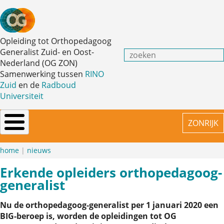
Overslaan
en
naar
de
Opleiding tot Orthopedagoog
inhoud
Generalist Zuid- en Oost-
Zoeken
gaan
Nederland (OG ZON)
Samenwerking tussen
RINO
Zuid
en de
Radboud
Universiteit
ZONRIJK
home
nieuws
Kruimelpad
Erkende opleiders orthopedagoog-
generalist
Nu de orthopedagoog-generalist per 1 januari 2020 een
BIG-beroep is, worden de opleidingen tot OG