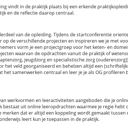
ng vindt in de praktijk plaats bij een erkende praktijkopleidi
ijk en de reflectie daarop centraal.
derdeel van de opleiding. Tijdens de startconferentie orient
r op de verschillende projecten en inspireren we je met vo
nemers vorm je een projectgroep voor het keten- en domeinp
jecten waarvan de opdrachten vanuit de praktijk of wetensc
ptenzorg, jeugdzorg en specialistische zorg (ouderenzorg))
 het veld georganiseerd en behelzen altijd een (schriftelijk
at het samenwerken centraal en leer je je als OG profileren 
 van werkvormen en leeractiviteiten aangeboden die je online
bestaat uit online leeropdrachten waarmee je regie hebt ov
je merken dat er altijd een koppeling wordt gemaakt tussen
 onderwijs leert kun je toepassen in de praktijk.