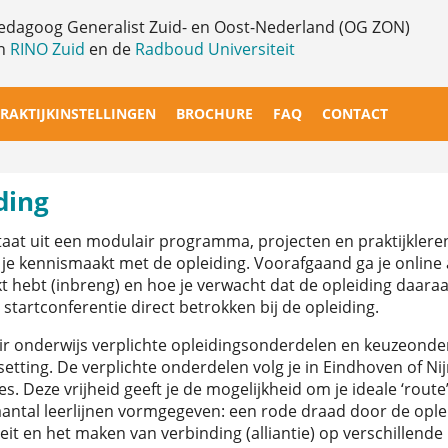
pedagoog Generalist Zuid- en Oost-Nederland (OG ZON)
en
RINO Zuid
en de
Radboud Universiteit
RAKTIJKINSTELLINGEN
BROCHURE
FAQ
CONTACT
ding
taat uit een modulair programma, projecten en praktijklere
je kennismaakt met de opleiding. Voorafgaand ga je online a
ikt hebt (inbreng) en hoe je verwacht dat de opleiding daaraa
 startconferentie direct betrokken bij de opleiding.
ir onderwijs verplichte opleidingsonderdelen en keuzeonderd
etting. De verplichte onderdelen volg je in Eindhoven of Ni
s. Deze vrijheid geeft je de mogelijkheid om je ideale ‘route’
aantal leerlijnen vormgegeven: een rode draad door de opl
eit en het maken van verbinding (alliantie) op verschillende