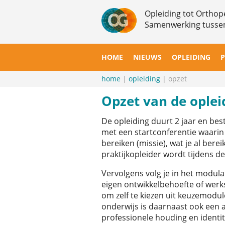
Overslaan
Opleiding tot Ortho
en
Samenwerking tuss
naar
de
inhoud
HOME
NIEUWS
OPLEIDING
P
gaan
home
opleiding
opzet
Kruimelpad
Opzet van de oplei
De opleiding duurt 2 jaar en bes
met een startconferentie waarin 
bereiken (missie), wat je al bere
praktijkopleider wordt tijdens de
Vervolgens volg je in het modula
eigen ontwikkelbehoefte of werks
om zelf te kiezen uit keuzemodule
onderwijs is daarnaast ook een 
professionele houding en identit