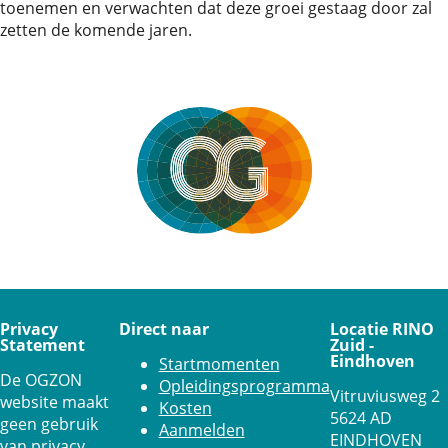
toenemen en verwachten dat deze groei gestaag door zal
zetten de komende jaren.
Privacy
Direct naar
Locatie RINO
Statement
Zuid -
Eindhoven
Startmomenten
De OGZON
Opleidingsprogramma
Vitruviusweg 2
website maakt
Kosten
5624 AD
geen gebruik
Aanmelden
EINDHOVEN
van privacy