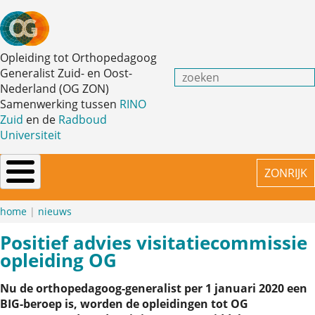
Overslaan
en
naar
de
Opleiding tot Orthopedagoog
inhoud
Generalist Zuid- en Oost-
Zoeken
gaan
Nederland (OG ZON)
Samenwerking tussen
RINO
Zuid
en de
Radboud
Universiteit
ZONRIJK
home
nieuws
Kruimelpad
Positief advies visitatiecommissie
opleiding OG
Nu de orthopedagoog-generalist per 1 januari 2020 een
BIG-beroep is, worden de opleidingen tot OG